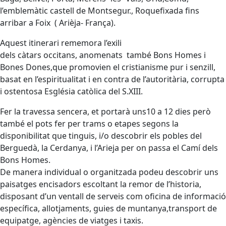
l’emblemàtic castell de Montsegur., Roquefixada fins
arribar a Foix ( Arièja- França).
Aquest itinerari rememora l’exili
dels càtars occitans, anomenats també Bons Homes i
Bones Dones,que promovien el cristianisme pur i senzill,
basat en l’espiritualitat i en contra de l’autoritària, corrupta
i ostentosa Església catòlica del S.XIII.
Fer la travessa sencera, et portarà uns10 a 12 dies però
també el pots fer per trams o etapes segons la
disponibilitat que tinguis, i/o descobrir els pobles del
Berguedà, la Cerdanya, i l’Arieja per on passa el Camí dels
Bons Homes.
De manera individual o organitzada podeu descobrir uns
paisatges encisadors escoltant la remor de l’historia,
disposant d’un ventall de serveis com oficina de informació
específica, allotjaments, guies de muntanya,transport de
equipatge, agències de viatges i taxis.