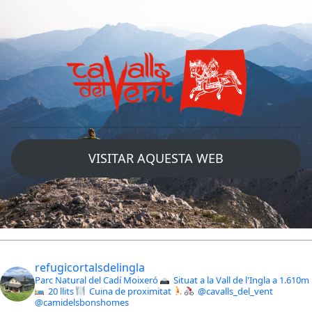
VISITAR AQUESTA WEB
refugicortalsdelingla
Parc Natural del Cadí Moixeró
Situat a la Vall de l'Ingla a 1.610m
20 llits
Cuina de proximitat
@cavalls_del_vent
@camidelsbonshomes