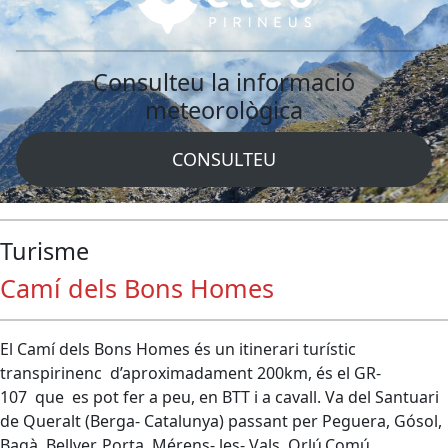
Consulteu la informació
meteorològica
CONSULTEU
Turisme
Camí dels Bons Homes
El Camí dels Bons Homes és un itinerari turístic
transpirinenc d’aproximadament 200km, és el GR-
107 que es pot fer a peu, en BTT i a cavall. Va del Santuari
de Queralt (Berga- Catalunya) passant per Peguera, Gósol,
Bagà, Bellver, Porta, Mérens- les- Vals, Orlú,Comú,